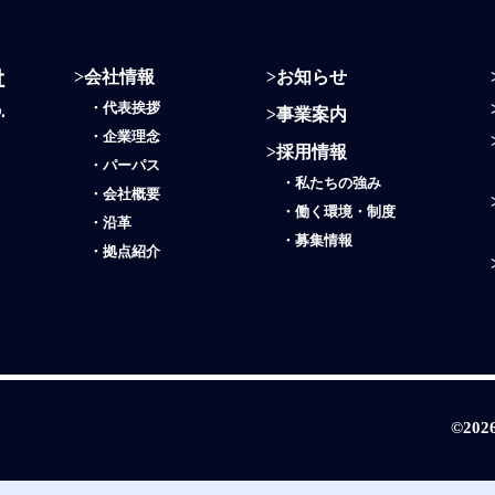
>
会社情報
>
お知らせ
・
代表挨拶
>
事業案内
・
企業理念
>
採用情報
・
パーパス
・
私たちの強み
・
会社概要
・働く環境・制度
・
沿革
・
募集情報
・
拠点紹介
©202