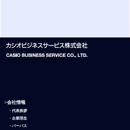
>
会社情報
・
代表挨拶
・
企業理念
・
パーパス