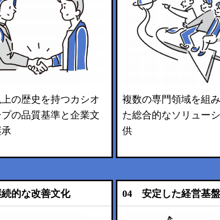
以上の歴史を持つカシオ
複数の専門領域を組
ープの品質基準と企業文
た総合的なソリュー
継承
供
継続的な改善文化
04 安定した経営基