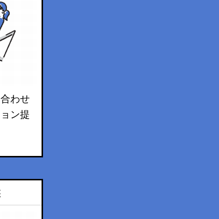
み合わせ
ション提
盤