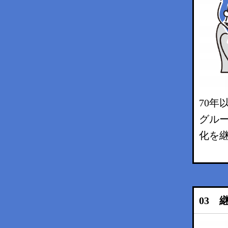
70年
グル
化を
03 