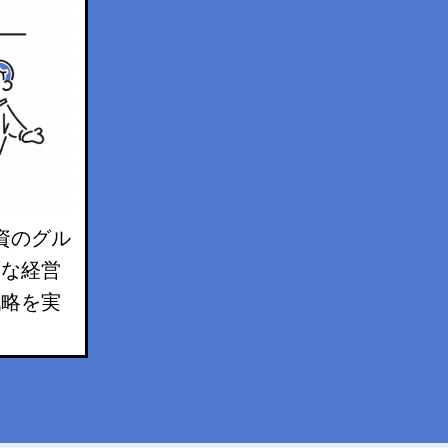
資のグル
石な経営
戦略を実