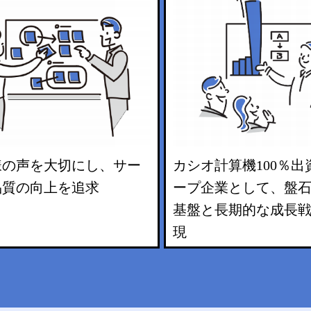
様の声を大切にし、サー
カシオ計算機100％出
品質の向上を追求
ープ企業として、盤
基盤と長期的な成長
現