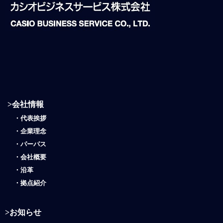
>
会社情報
・
代表挨拶
・
企業理念
・
パーパス
・
会社概要
・
沿革
・
拠点紹介
>
お知らせ