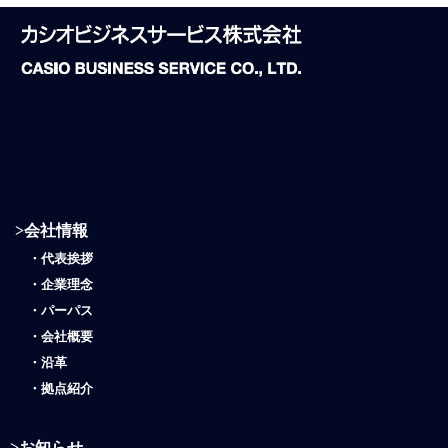
>
会社情報
・
代表挨拶
・
企業理念
・
パーパス
・
会社概要
・
沿革
・
拠点紹介
>
お知らせ