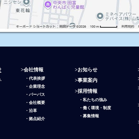
>
会社情報
>
お知らせ
・
代表挨拶
>
事業案内
・
企業理念
>
採用情報
・
パーパス
・
私たちの強み
・
会社概要
・働く環境・制度
・
沿革
・
募集情報
・
拠点紹介